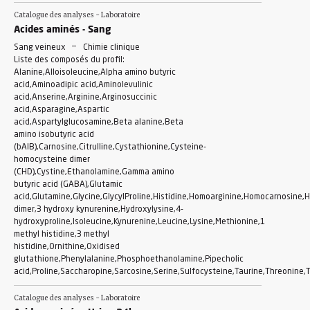
Catalogue des analyses - Laboratoire
Acides aminés - Sang
-
Sang veineux
Chimie clinique
Liste des composés du profil:
Alanine,Alloisoleucine,Alpha amino butyric
acid,Aminoadipic acid,Aminolevulinic
acid,Anserine,Arginine,Arginosuccinic
acid,Asparagine,Aspartic
acid,Aspartylglucosamine,Beta alanine,Beta
amino isobutyric acid
(bAIB),Carnosine,Citrulline,Cystathionine,Cysteine-
homocysteine dimer
(CHD),Cystine,Ethanolamine,Gamma amino
butyric acid (GABA),Glutamic
acid,Glutamine,Glycine,GlycylProline,Histidine,Homoarginine,Homocarnosine,
dimer,3 hydroxy kynurenine,Hydroxylysine,4-
hydroxyproline,Isoleucine,Kynurenine,Leucine,Lysine,Methionine,1
methyl histidine,3 methyl
histidine,Ornithine,Oxidised
glutathione,Phenylalanine,Phosphoethanolamine,Pipecholic
acid,Proline,Saccharopine,Sarcosine,Serine,Sulfocysteine,Taurine,Threonine,
Catalogue des analyses - Laboratoire