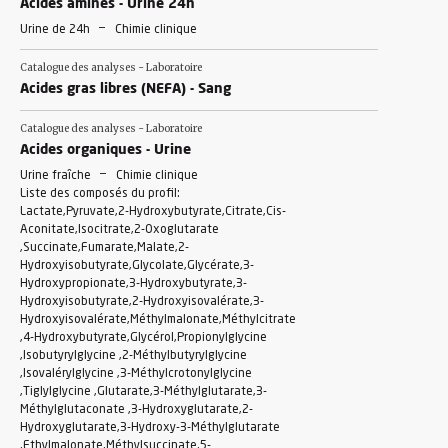
Acides aminés - Urine 24h
-
Urine de 24h
Chimie clinique
Catalogue des analyses - Laboratoire
Acides gras libres (NEFA) - Sang
Catalogue des analyses - Laboratoire
Acides organiques - Urine
-
Urine fraîche
Chimie clinique
Liste des composés du profil:
Lactate,Pyruvate,2-Hydroxybutyrate,Citrate,Cis-
Aconitate,Isocitrate,2-Oxoglutarate
,Succinate,Fumarate,Malate,2-
Hydroxyisobutyrate,Glycolate,Glycérate,3-
Hydroxypropionate,3-Hydroxybutyrate,3-
Hydroxyisobutyrate,2-Hydroxyisovalérate,3-
Hydroxyisovalérate,Méthylmalonate,Méthylcitrate
,4-Hydroxybutyrate,Glycérol,Propionylglycine
,Isobutyrylglycine ,2-Méthylbutyrylglycine
,Isovalérylglycine ,3-Méthylcrotonylglycine
,Tiglylglycine ,Glutarate,3-Méthylglutarate,3-
Méthylglutaconate ,3-Hydroxyglutarate,2-
Hydroxyglutarate,3-Hydroxy-3-Méthylglutarate
,Ethylmalonate,Méthylsuccinate,5-