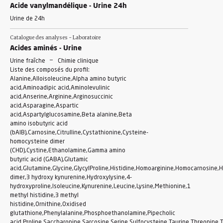
Acide vanylmandélique - Urine 24h
Urine de 24h
Catalogue des analyses - Laboratoire
Acides aminés - Urine
-
Urine fraîche
Chimie clinique
Liste des composés du profil:
Alanine,Alloisoleucine,Alpha amino butyric
acid,Aminoadipic acid,Aminolevulinic
acid,Anserine,Arginine,Arginosuccinic
acid,Asparagine,Aspartic
acid,Aspartylglucosamine,Beta alanine,Beta
amino isobutyric acid
(bAIB),Carnosine,Citrulline,Cystathionine,Cysteine-
homocysteine dimer
(CHD),Cystine,Ethanolamine,Gamma amino
butyric acid (GABA),Glutamic
acid,Glutamine,Glycine,GlycylProline,Histidine,Homoarginine,Homocarnosine,
dimer,3 hydroxy kynurenine,Hydroxylysine,4-
hydroxyproline,Isoleucine,Kynurenine,Leucine,Lysine,Methionine,1
methyl histidine,3 methyl
histidine,Ornithine,Oxidised
glutathione,Phenylalanine,Phosphoethanolamine,Pipecholic
acid,Proline,Saccharopine,Sarcosine,Serine,Sulfocysteine,Taurine,Threonine,