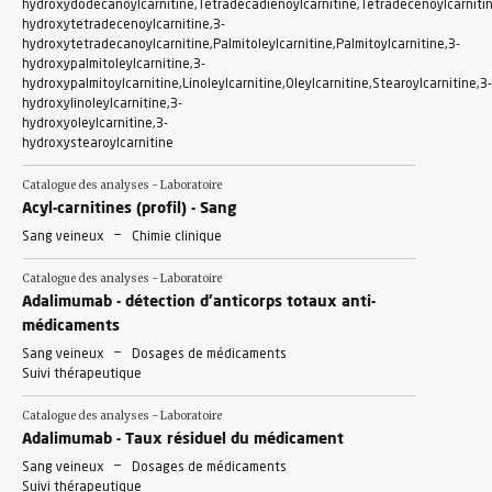
hydroxydodecanoylcarnitine,Tetradecadienoylcarnitine,Tetradecenoylcarnitin
hydroxytetradecenoylcarnitine,3-
hydroxytetradecanoylcarnitine,Palmitoleylcarnitine,Palmitoylcarnitine,3-
hydroxypalmitoleylcarnitine,3-
hydroxypalmitoylcarnitine,Linoleylcarnitine,Oleylcarnitine,Stearoylcarnitine,3-
hydroxylinoleylcarnitine,3-
hydroxyoleylcarnitine,3-
hydroxystearoylcarnitine
Catalogue des analyses - Laboratoire
Acyl-carnitines (profil) - Sang
-
Sang veineux
Chimie clinique
Catalogue des analyses - Laboratoire
Adalimumab - détection d'anticorps totaux anti-
médicaments
-
Sang veineux
Dosages de médicaments
Suivi thérapeutique
Catalogue des analyses - Laboratoire
Adalimumab - Taux résiduel du médicament
-
Sang veineux
Dosages de médicaments
Suivi thérapeutique