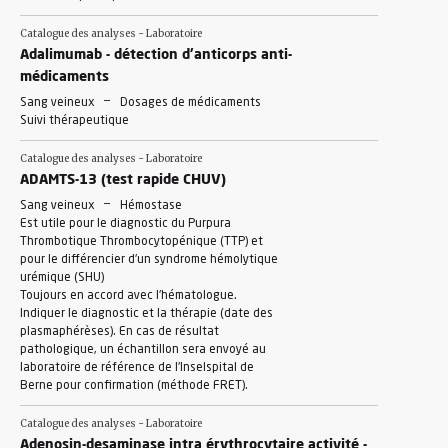
Catalogue des analyses - Laboratoire
Adalimumab - détection d'anticorps anti-
médicaments
-
Sang veineux
Dosages de médicaments
Suivi thérapeutique
Catalogue des analyses - Laboratoire
ADAMTS-13 (test rapide CHUV)
-
Sang veineux
Hémostase
Est utile pour le diagnostic du Purpura
Thrombotique Thrombocytopénique (TTP) et
pour le différencier d'un syndrome hémolytique
urémique (SHU)
Toujours en accord avec l'hématologue.
Indiquer le diagnostic et la thérapie (date des
plasmaphérèses). En cas de résultat
pathologique, un échantillon sera envoyé au
laboratoire de référence de l'Inselspital de
Berne pour confirmation (méthode FRET).
Catalogue des analyses - Laboratoire
Adenosin-desaminase intra érythrocytaire activité -