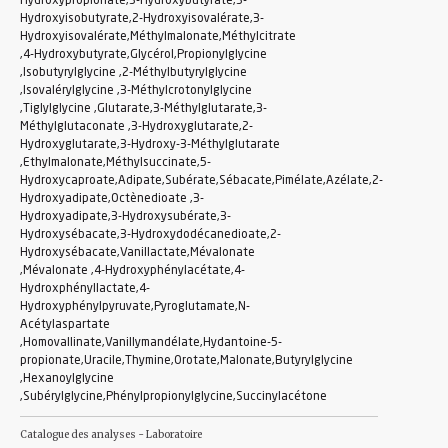
Hydroxypropionate,3-Hydroxybutyrate,3-
Hydroxyisobutyrate,2-Hydroxyisovalérate,3-
Hydroxyisovalérate,Méthylmalonate,Méthylcitrate
,4-Hydroxybutyrate,Glycérol,Propionylglycine
,Isobutyrylglycine ,2-Méthylbutyrylglycine
,Isovalérylglycine ,3-Méthylcrotonylglycine
,Tiglylglycine ,Glutarate,3-Méthylglutarate,3-
Méthylglutaconate ,3-Hydroxyglutarate,2-
Hydroxyglutarate,3-Hydroxy-3-Méthylglutarate
,Ethylmalonate,Méthylsuccinate,5-
Hydroxycaproate,Adipate,Subérate,Sébacate,Pimélate,Azélate,2-
Hydroxyadipate,Octènedioate ,3-
Hydroxyadipate,3-Hydroxysubérate,3-
Hydroxysébacate,3-Hydroxydodécanedioate,2-
Hydroxysébacate,Vanillactate,Mévalonate
,Mévalonate ,4-Hydroxyphénylacétate,4-
Hydroxphényllactate,4-
Hydroxyphénylpyruvate,Pyroglutamate,N-
Acétylaspartate
,Homovallinate,Vanillymandélate,Hydantoine-5-
propionate,Uracile,Thymine,Orotate,Malonate,Butyrylglycine
,Hexanoylglycine
,Subérylglycine,Phénylpropionylglycine,Succinylacétone
Catalogue des analyses - Laboratoire