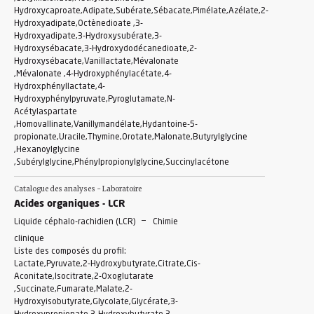
Hydroxycaproate,Adipate,Subérate,Sébacate,Pimélate,Azélate,2-
Hydroxyadipate,Octènedioate ,3-
Hydroxyadipate,3-Hydroxysubérate,3-
Hydroxysébacate,3-Hydroxydodécanedioate,2-
Hydroxysébacate,Vanillactate,Mévalonate
,Mévalonate ,4-Hydroxyphénylacétate,4-
Hydroxphényllactate,4-
Hydroxyphénylpyruvate,Pyroglutamate,N-
Acétylaspartate
,Homovallinate,Vanillymandélate,Hydantoine-5-
propionate,Uracile,Thymine,Orotate,Malonate,Butyrylglycine
,Hexanoylglycine
,Subérylglycine,Phénylpropionylglycine,Succinylacétone
Catalogue des analyses - Laboratoire
Acides organiques - LCR
-
Liquide céphalo-rachidien (LCR)
Chimie
clinique
Liste des composés du profil:
Lactate,Pyruvate,2-Hydroxybutyrate,Citrate,Cis-
Aconitate,Isocitrate,2-Oxoglutarate
,Succinate,Fumarate,Malate,2-
Hydroxyisobutyrate,Glycolate,Glycérate,3-