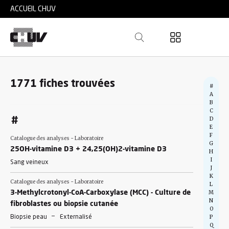
Skip to main content
ACCUEIL CHUV
1771 fiches trouvées
#
A
B
C
D
#
E
F
Catalogue des analyses - Laboratoire
G
25OH-vitamine D3 + 24,25(OH)2-vitamine D3
H
I
Sang veineux
J
K
Catalogue des analyses - Laboratoire
L
M
3-Methylcrotonyl-CoA-Carboxylase (MCC) - Culture de
N
fibroblastes ou biopsie cutanée
O
-
P
Biopsie peau
Externalisé
Q