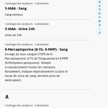
R
Catalogue des analyses - Laboratoire
S
5-HIAA - Sang
T
U
Sang veineux
V
W
Catalogue des analyses - Laboratoire
X
Y
5-HIAA - Urine 24h
Z
Urine de 24h
Catalogue des analyses - Laboratoire
6-Mercaptopurine (6-TG, 6-MMP) - Sang
Dosage du taux sanguin (TDM) de 6-
Mercaptopurine: 6-TG (6-Thioguanine) et 6-MMP
(6-Methylmercaptopurine). Remplir
scrupuleusement toutes les rubriques.
Notamment, indiquer impérativement la date et
heure de: prise de sang, dernière prise de
médicament .
A
Catalogue des analyses - Laboratoire