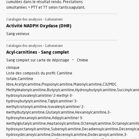
cumulées dans le résultat rendu. Prestations
simultanées = PTT et TT selon l’anticoagulant.
Catalogue des analyses - Laboratoire
Activité NADPH Oxydase (DHR)
Sang veineux
Catalogue des analyses - Laboratoire
Acyl-carnitines - Sang complet
-
Sang complet sur carte de dépistage
Chimie
clinique
Liste des composés du profil: Carnitine
totale,Carnitine
libre,Acetylcarnitine,Propionylcarnitine,Malonylcarnitine,C32MDC
Methylmalonylcarnitine,Butyrylcarnitine,Hydroxybutyrylcarnitine,Succinylcarni
hydroxyisovalerylcarnitine/ 2-methyl-3-
hydroxybutyrylcarnitine,Tiglylcarnitine/ 3-
methylcrotonylcarnitine,Isovalerylcarnitine/ 2-
methylbutyrylcarnitine,Glutarylcarnitine,Hexanoylcarnitine,3-
hydroxyhexanoylcarnitine,Adipylcarnitine/ 3-
methylglutarylcarnitine,Heptanoylcarnitine,Octenoylcarnitine,Octanoylcarniti
hydroxyoctanoylcarnitine,Suberoylcarnitine,Decadienoylcarnitine,Decenoylcar
hydroxydecanoylcarnitine,Dodecenoylcarnitine,Dodecanoylcarnitine,3-