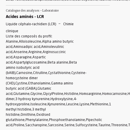
Catalogue des analyses - Laboratoire
Acides aminés - LCR
-
Liquide céphalo-rachidien (LCR)
Chimie
clinique
Liste des composés du profil:
Alanine,Alloisoleucine,Alpha amino butyric
acid,Aminoadipic acid,Aminolevulinic
acid,Anserine,Arginine,Arginosuccinic
acid,Asparagine,Aspartic
acid,Aspartylglucosamine,Beta alanine,Beta
amino isobutyric acid
(bAIB),Carnosine,Citrulline,Cystathionine,Cysteine-
homocysteine dimer
(CHD),Cystine,Ethanolamine,Gamma amino
butyric acid (GABA),Glutamic
acid,Glutamine,Glycine,GlycylProline,Histidine,Homoarginine,Homocarnosine,
dimer,3 hydroxy kynurenine,Hydroxylysine,4-
hydroxyproline,Isoleucine,Kynurenine,Leucine,Lysine,Methionine,1
methyl histidine,3 methyl
histidine,Ornithine,Oxidised
glutathione,Phenylalanine,Phosphoethanolamine,Pipecholic
acid,Proline,Saccharopine,Sarcosine,Serine,Sulfocysteine,Taurine,Threonine,