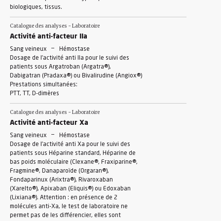
biologiques, tissus.
Catalogue des analyses - Laboratoire
Activité anti-facteur IIa
-
Sang veineux
Hémostase
Dosage de l’activité anti IIa pour le suivi des
patients sous Argatroban (Argatra®),
Dabigatran (Pradaxa®) ou Bivalirudine (Angiox®)
Prestations simultanées:
PTT, TT, D-dimères
Catalogue des analyses - Laboratoire
Activité anti-facteur Xa
-
Sang veineux
Hémostase
Dosage de l’activité anti Xa pour le suivi des
patients sous Héparine standard, Héparine de
bas poids moléculaire (Clexane®, Fraxiparine®,
Fragmine®, Danaparoïde (Orgaran®),
Fondaparinux (Arixtra®), Rivaroxaban
(Xarelto®), Apixaban (Eliquis®) ou Edoxaban
(Lixiana®). Attention : en présence de 2
molécules anti-Xa, le test de laboratoire ne
permet pas de les différencier, elles sont