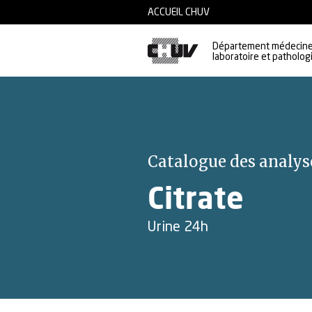
Skip to main content
ACCUEIL CHUV
Département médecine
laboratoire et patholog
Catalogue des analys
Citrate
Urine 24h