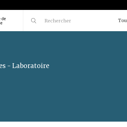
 de
Tou
ie
es - Laboratoire