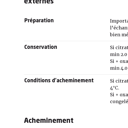
externes
Importa
Préparation
l'échan
bien mé
Si citra
Conservation
min 2.0
Si + oxa
min 4.0
Si citra
Conditions d'acheminement
4°C.
Si + ox
congelé
Acheminement