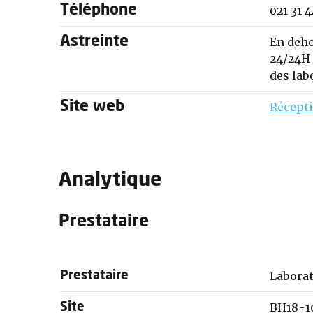
Téléphone
021 31 
Astreinte
En deho
24/24H 
des la
Site web
Récepti
Analytique
Prestataire
Laborat
Prestataire
BH18-1
Site