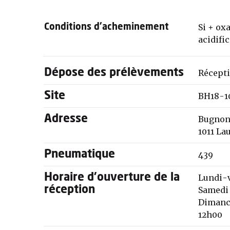
Si + ox
Conditions d'acheminement
acidifi
Dépose des prélèvements
Récepti
Site
BH18-1
Adresse
Bugnon
1011 La
Pneumatique
439
Horaire d'ouverture de la
Lundi-
réception
Samedi
Dimanch
12h00