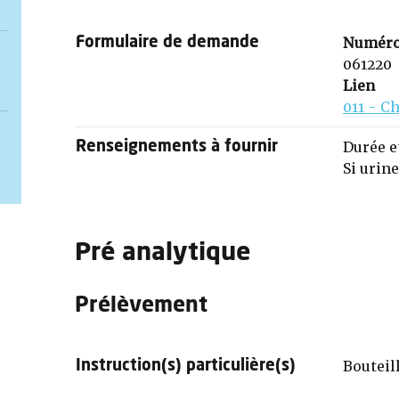
Numéro
Formulaire de demande
061220
Lien
011 - C
Durée e
Renseignements à fournir
Si urin
Pré analytique
Prélèvement
Bouteil
Instruction(s) particulière(s)