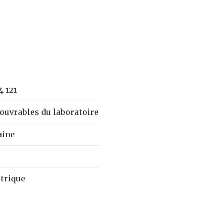
4 121
ouvrables du laboratoire
aine
itrique