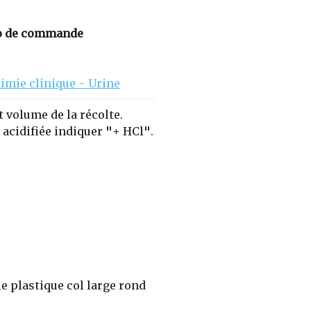
 de commande
himie clinique - Urine
t volume de la récolte.
e acidifiée indiquer "+ HCl".
le plastique col large rond