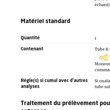
échanti
Matériel standard
1
Quantité
Tube 8.
Contenant
Monovet
comman
Si oxal
Règle(s) si cumul avec d'autres
tube suf
analyses
Traitement du prélèvement pou