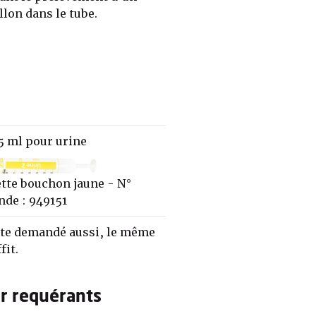
llon dans le tube.
5 ml pour urine
te bouchon jaune - N°
de : 949151
ate demandé aussi, le même
fit.
r requérants