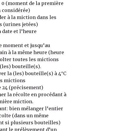
e 0 (moment de la première
 considérée)
der à la miction dans les
s (urines jetées)
 date et l'heure
ce moment et jusqu'au
in à la même heure (heure
colter toutes les mictions
(les) bouteille(s).
r la (les) bouteille(s) à 4°C
es mictions
e 24 (précisement)
ner la récolte en procédant à
nière miction.
nt: bien mélanger l'entier
écolte (dans un même
nt si plusieurs bouteilles)
vant le prélèvement d'un