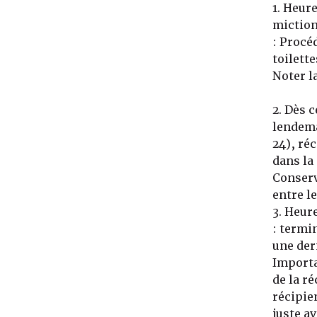
1. Heur
miction
: Procé
toilette
Noter la
2. Dès 
lendema
24), ré
dans la 
Conserve
entre l
3. Heur
: termi
une der
Importa
de la r
récipie
juste a