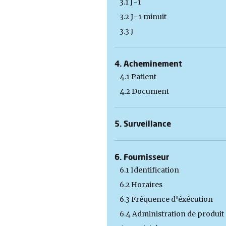
3.1 J-1
3.2 J-1 minuit
3.3 J
4. Acheminement
4.1 Patient
4.2 Document
5. Surveillance
6. Fournisseur
6.1 Identification
6.2 Horaires
6.3 Fréquence d'éxécution
6.4 Administration de produit