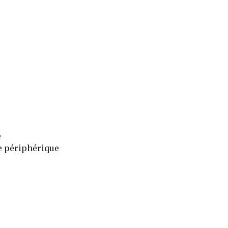
e
e périphérique