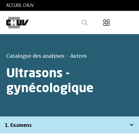
Skip to main content
ACCUEIL CHUV
Catalogue des analyses - Autres
Ultrasons -
gynécologique
1. Examens