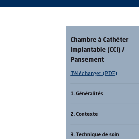
Chambre à Cathéter
Implantable (CCI) /
Pansement
Télécharger (PDF)
1. Généralités
2. Contexte
3. Technique de soin