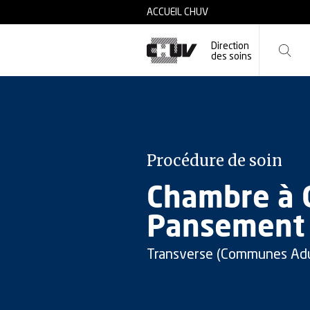
Skip to main content
ACCUEIL CHUV
Direction
des soins
Procédure de soin
Chambre à C
Pansement
Transverse (Communes Adu