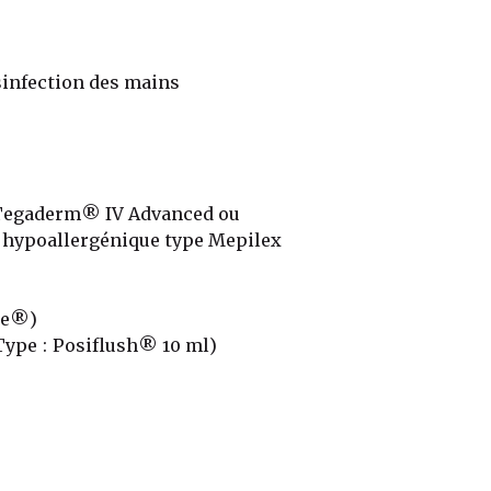
sinfection des mains
 Tegaderm® IV Advanced ou
t hypoallergénique type Mepilex
re®)
Type : Posiflush® 10 ml)