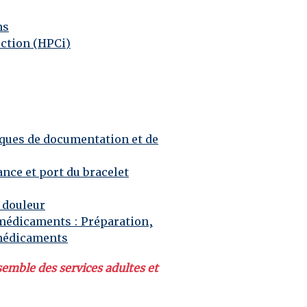
ns
ection (HPCi)
ques de documentation et de
ance et port du bracelet
 douleur
 médicaments
: Préparation,
 médicaments
semble des services adultes et