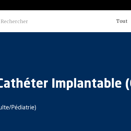
Tout
athéter Implantable (C
lte/Pédiatrie)