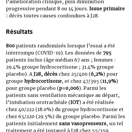
l'amélioration clinique, puis diminution
progressive pendant 8 ou 14 jours.
Issue primaire
:
décès toutes causes confondues à J28.
Résultats
800
patients randomisés lorsque l'essai a été
interrompu (COVID-19). Les données de
795
patients inclus (âge médian 67 ans ; femmes :
29.4% groupe hydrocortisone ; 31.4% groupe
placebo). A
J28, décès
chez 25/400 (
6,2%
) pour
groupe
hydrocortisone
, et chez 47/395 (
11,9%
)
pour groupe placebo (
p=0,006
). Parmi les
patients sans ventilation mécanique au départ,
l'intubation orotrachéale (
IOT
) a été réalisée
chez 40/222 (18.0%) du groupe hydrocortisone et
chez 65/220 (29.5%) du groupe placebo. Parmi les
patients initialement
sans vasopresseurs
, un tel
traitement a été instauré à J28 chez 55/359