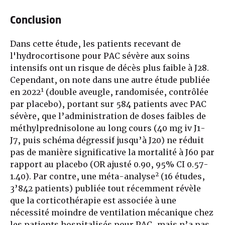
Conclusion
Dans cette étude, les patients recevant de
l'hydrocortisone pour PAC sévère aux soins
intensifs ont un risque de décès plus faible à J28.
Cependant, on note dans une autre étude publiée
1
en 2022
(double aveugle, randomisée, contrôlée
par placebo), portant sur 584 patients avec PAC
sévère, que l’administration de doses faibles de
méthylprednisolone au long cours (40 mg iv J1-
J7, puis schéma dégressif jusqu’à J20) ne réduit
pas de manière significative la mortalité à J60 par
rapport au placebo (OR ajusté 0.90, 95% CI 0.57-
2
1.40). Par contre, une méta-analyse
(16 études,
3’842 patients) publiée tout récemment révèle
que la corticothérapie est associée à une
nécessité moindre de ventilation mécanique chez
les patients hospitalisés pour PAC, mais n’a pas