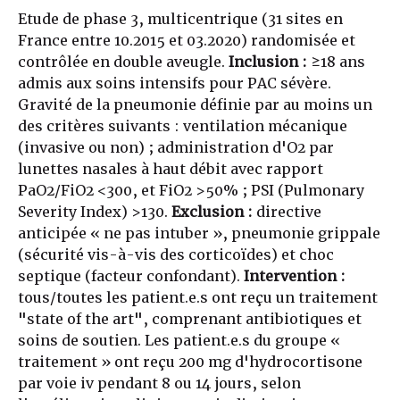
Etude de phase 3, multicentrique (31 sites en
France entre 10.2015 et 03.2020) randomisée et
contrôlée en double aveugle.
Inclusion :
≥18 ans
admis aux soins intensifs pour PAC sévère.
Gravité de la pneumonie définie par au moins un
des critères suivants : ventilation mécanique
(invasive ou non) ; administration d'O2 par
lunettes nasales à haut débit avec rapport
PaO2/FiO2 <300, et FiO2 >50% ; PSI (Pulmonary
Severity Index) >130.
Exclusion :
directive
anticipée « ne pas intuber », pneumonie grippale
(sécurité vis-à-vis des corticoïdes) et choc
septique (facteur confondant).
Intervention :
tous/toutes les patient.e.s ont reçu un traitement
"state of the art", comprenant antibiotiques et
soins de soutien. Les patient.e.s du groupe «
traitement » ont reçu 200 mg d'hydrocortisone
par voie iv pendant 8 ou 14 jours, selon