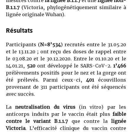
mesurés contre
la lignée B.1.1.7
et une
lignée non-
B.1.1.7
(Victoria, phylogénétiquement similaire à
lignée originale Wuhan).
Résultats
Participants (
N=8’534
) recrutés entre le 31.05.20
et le 13.11.20 ; ont reçu des doses de rappel entre
le 03.08.20 et le 30.12.2020. Entre le 01.10.20 et le
14.01.21,
520
ont développé le SARS-CoV-2.
1’466
prélèvements positifs pour le nez et la gorge ont
été prélevés. Parmi ceux-ci,
401
écouvillons
provenant de 311 participants ont été séquencés
avec succès.
La
neutralisation du virus
(in vitro) par les
anticorps induits par le vaccin était plus
faible
contre le variant B.1.1.7
que contre la
lignée
Victoria
. L'efficacité clinique du vaccin contre