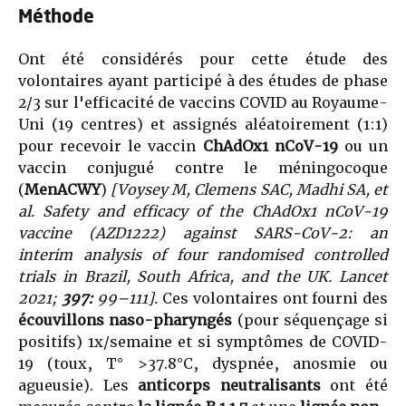
Méthode
Ont été considérés pour cette étude des
volontaires ayant participé à des études de phase
2/3 sur l'efficacité de vaccins COVID au Royaume-
Uni (19 centres) et assignés aléatoirement (1:1)
pour recevoir le vaccin
ChAdOx1 nCoV-19
ou un
vaccin conjugué contre le méningocoque
(
MenACWY
)
[Voysey M, Clemens SAC, Madhi SA, et
al.
Safety and efficacy of the ChAdOx1 nCoV-19
vaccine (AZD1222) against SARS-CoV-2: an
interim analysis of four randomised controlled
trials in Brazil, South Africa, and the UK.
Lancet
2021;
397:
99–111].
Ces volontaires ont fourni des
écouvillons naso-pharyngés
(pour séquençage si
positifs) 1x/semaine et si symptômes de COVID-
19 (toux, T° >37.8°C, dyspnée, anosmie ou
agueusie). Les
anticorps neutralisants
ont été