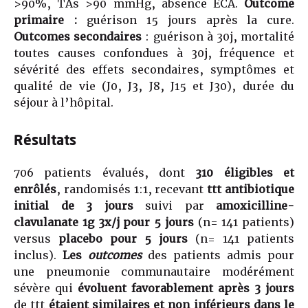
>90%, TAs >90 mmHg, absence ECA.
Outcome
primaire :
guérison 15 jours après la cure.
Outcomes secondaires
: guérison à 30j, mortalité
toutes causes confondues à 30j, fréquence et
sévérité des effets secondaires, symptômes et
qualité de vie (J0, J3, J8, J15 et J30), durée du
séjour à l’hôpital.
Résultats
706 patients évalués, dont
310 éligibles et
enrôlés
, randomisés 1:1, recevant
ttt antibiotique
initial de 3 jours
suivi par
amoxicilline-
clavulanate 1g 3x/j pour 5 jours
(n= 141 patients)
versus
placebo pour 5
jours
(n= 141 patients
inclus).
Les
outcomes
des patients admis pour
une pneumonie communautaire modérément
sévère qui
évoluent favorablement après 3 jours
de ttt
étaient similaires et non inférieurs dans le