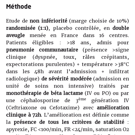
Méthode
Etude de
non infériorité
(marge choisie de 10%)
randomisée (1:1)
, placebo contrôlée, en
double
aveugle
menée en France dans 16 centres.
Patients éligibles : >18 ans, admis pour
pneumonie communautaire
(présence >signe
clinique (dyspnée, toux, râles crépitants,
expectorations purulentes) + température >38°C
dans les 48h avant l’admission + infiltrat
radiologique)
de sévérité modérée
(admission en
unité de soins non intensive) traités par
monothérapie de béta lactame
(IV ou PO) ou par
ème
une céphalosporine de 3
génération IV
(Ceftriaxone ou Cefotaxime) avec
amélioration
clinique à 72h
. L’amélioration est définie comme
la
présence de tous les critères de stabilité
:
apyrexie, FC <100/min, FR <24/min, saturation O2