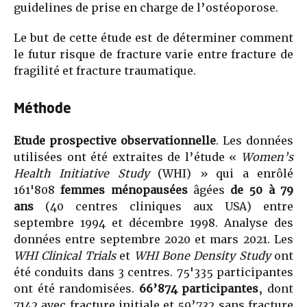
guidelines de prise en charge de l’ostéoporose.
Le but de cette étude est de déterminer comment
le futur risque de fracture varie entre fracture de
fragilité et fracture traumatique.
Méthode
Etude prospective observationnelle
. Les données
utilisées ont été extraites de l’étude «
Women’s
Health Initiative Study
(WHI) » qui a enrôlé
161'808
femmes ménopausées
âgées
de 50 à 79
ans
(40 centres cliniques aux USA) entre
septembre 1994 et décembre 1998. Analyse des
données entre septembre 2020 et mars 2021. Les
WHI Clinical Trials
et
WHI Bone Density Study
ont
été conduits dans 3 centres. 75'335 participantes
ont été randomisées.
66’874 participantes
, dont
7142 avec fracture initiale et 59’732 sans fracture