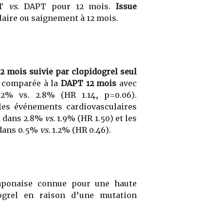
PT
vs.
DAPT pour 12 mois.
Issue
aire ou saignement à 12 mois.
2 mois suivie par clopidogrel seul
comparée à la
DAPT 12 mois
avec
.2% vs. 2.8% (HR 1.14, p=0.06).
les événements cardiovasculaires
t dans 2.8%
vs.
1.9% (HR 1.50) et les
dans 0.5%
vs.
1.2% (HR 0.46).
japonaise connue pour une haute
ogrel en raison d’une mutation