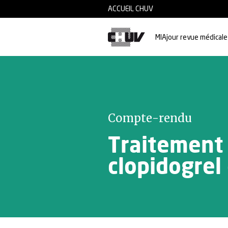
Skip to main content
ACCUEIL CHUV
MIAjour revue médicale
Compte-rendu
Traitement 
clopidogrel