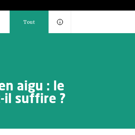
Tout
n aigu : le
l suffire ?