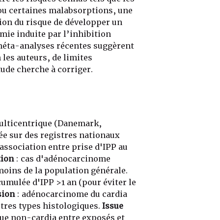
e ou certaines malabsorptions, une
ion du risque de développer un
mie induite par l’inhibition
 méta-analyses récentes suggèrent
 les auteurs, de limites
ude cherche à corriger.
ulticentrique (Danemark,
ée sur des registres nationaux
association entre prise d'IPP au
tion
: cas d'adénocarcinome
moins de la population générale.
cumulée d'IPP >1 an (pour éviter le
sion
: adénocarcinome du cardia
autres types histologiques.
Issue
que non-cardia entre exposés et