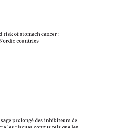
 risk of stomach cancer :
 Nordic countries
'usage prolongé des inhibiteurs de
tre les risques connus tels que les