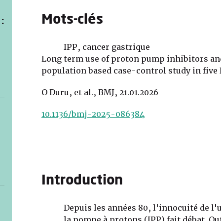
Mots-clés
:
IPP, cancer gastrique
Long term use of proton pump inhibitors and
population based case-control study in five
O Duru, et al., BMJ, 21.01.2026
10.1136/bmj-2025-086384
Introduction
Depuis les années 80, l'innocuité de l
la pompe à protons (IPP) fait débat. Ou