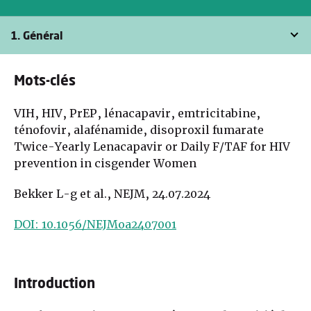
1. Général
Mots-clés
VIH, HIV, PrEP, lénacapavir, emtricitabine,
ténofovir, alafénamide, disoproxil fumarate
Twice-Yearly Lenacapavir or Daily F/TAF for HIV
prevention in cisgender Women
Bekker L-g et al., NEJM, 24.07.2024
DOI: 10.1056/NEJMoa2407001
Introduction