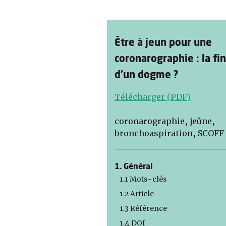
Être à jeun pour une
coronarographie : la fin
d’un dogme ?
Télécharger (PDF)
coronarographie, jeûne,
bronchoaspiration, SCOFF
1. Général
1.1 Mots-clés
1.2 Article
1.3 Référence
1.4 DOI