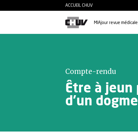
Skip to main content
ACCUEIL CHUV
MIAjour revue médicale
Compte-rendu
Être à jeun
d’un dogme