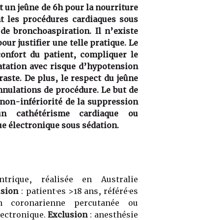
 un jeûne de 6h pour la nourriture
nt les procédures cardiaques sous
 de bronchoaspiration. Il n’existe
our justifier une telle pratique. Le
onfort du patient, compliquer le
atation avec risque d’hypotension
aste. De plus, le respect du jeûne
nnulations de procédure. Le but de
 non-infériorité de la suppression
n cathétérisme cardiaque ou
ue électronique sous sédation.
ntrique, réalisée en Australie
usion
: patient·es >18 ans, référé·es
on coronarienne percutanée ou
lectronique.
Exclusion
: anesthésie