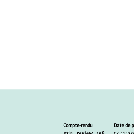
Compte-rendu
Date de p
mia_review_158
04.11.20