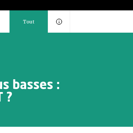
Tout
us basses :
T ?