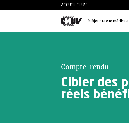
Skip to main content
ACCUEIL CHUV
MIAjour revue médicale
Compte-rendu
Cibler des p
réels bénéf