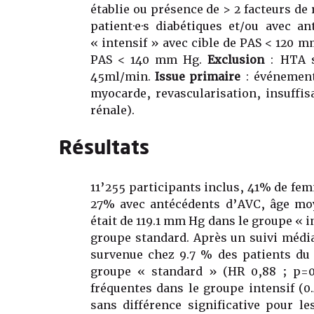
établie ou présence de > 2 facteurs de
patient·e·s diabétiques et/ou avec a
« intensif » avec cible de PAS < 120 m
PAS < 140 mm Hg.
Exclusion
: HTA s
45ml/min.
Issue primaire
: événement
myocarde, revascularisation, insuffis
rénale).
Résultats
11’255 participants inclus, 41% de fe
27% avec antécédents d’AVC, âge mo
était de 119.1 mm Hg dans le groupe « i
groupe standard. Après un suivi média
survenue chez 9.7 % des patients du 
groupe « standard » (HR 0,88 ; p=0.
fréquentes dans le groupe intensif (0
sans différence significative pour l