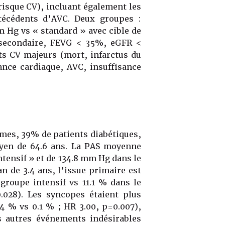
 risque CV), incluant également les
ntécédents d’AVC. Deux groupes :
m Hg vs « standard » avec cible de
econdaire, FEVG < 35%, eGFR <
s CV majeurs (mort, infarctus du
ance cardiaque, AVC, insuffisance
mmes, 39% de patients diabétiques,
yen de 64.6 ans. La PAS moyenne
ntensif » et de 134.8 mm Hg dans le
n de 3.4 ans, l’issue primaire est
groupe intensif vs 11.1 % dans le
028). Les syncopes étaient plus
.4 % vs 0.1 % ; HR 3.00, p=0.007),
es autres événements indésirables