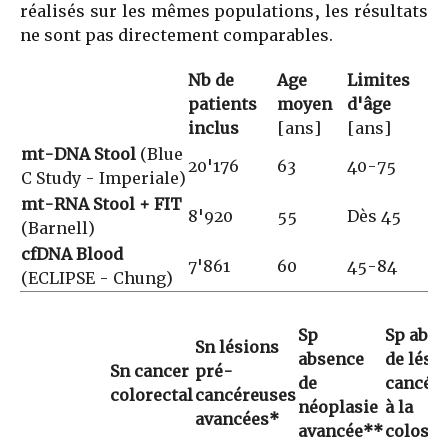
réalisés sur les mêmes populations, les résultats
ne sont pas directement comparables.
Nb de
Age
Limites
patients
moyen
d'âge
inclus
[ans]
[ans]
mt-DNA Stool
(Blue
20'176
63
40-75
C Study - Imperiale)
mt-RNA Stool + FIT
8'920
55
Dès 45
(Barnell)
cfDNA Blood
7'861
60
45-84
(ECLIPSE - Chung)
Sp
Sp abse
Sn lésions
absence
de lési
Sn cancer
pré-
de
cancér
colorectal
cancéreuses
néoplasie
à la
avancées*
avancée**
colosco