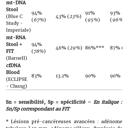
mt-DNA
Stool
94%
91%
93%
(Blue C
43% (
23%
)
(
67%
)
(
95%
)
(
96%
)
Study -
Imperiale)
mt-RNA
Stool +
94%
46% (
29%
)
86%***
87% (
9
FIT
(
78%
)
(Barnell)
cfDNA
Blood
83%
13.2%
90%
90%
(ECLIPSE
- Chung)
Sn = sensibilité, Sp = spécificité –
En italique :
Sn/Sp correspondant au FIT
* Lésions pré-cancéreuses avancées : adénome