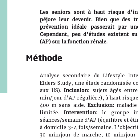
Les seniors sont à haut risque d’in
péjore leur devenir. Bien que des t
prévention idéale passerait par un
Cependant, peu d’études existent sur
(AP) sur la fonction rénale.
Méthode
Analyse secondaire du Lifestyle Int
Elders Study, une étude randomisée co
aux US).
Inclusion:
sujets âgés entre
min/jour d’AP régulière), à haut risqu
400 m sans aide.
Exclusion:
maladie 
limitée.
Intervention:
le groupe int
séances/semaine d’AP (équilibre et éti
à domicile 3-4 fois/semaine. L’object
30 min/jour de marche, 10 min/jour 