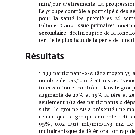
min/jour d’étirements. La progression 
Le groupe contrôle a participé à des 
pour la santé les premières 26 sema
l’étude: 2 ans.
Issue primaire:
fonction
secondaire:
déclin rapide de la foncti
tertile le plus haut de la perte de fonct
Résultats
1’199 participant-e-s (âge moyen 79 
nombre de pas/jour était respectiveme
intervention et contrôle. Dans le grou
augmenté de 20% et 15% la 1ère et 2è
seulement 1/12 des participants a dép
suivi, le groupe AP a présenté une mo
rénale que le groupe contrôle : diff
95%, 0.02-1.91) mL/min/1.73 m2. Le
moindre risque de détérioration rapide