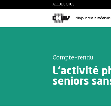
Skip to main content
ACCUEIL CHUV
MIAjour revue médicale
Compte-rendu
L’activité 
seniors san