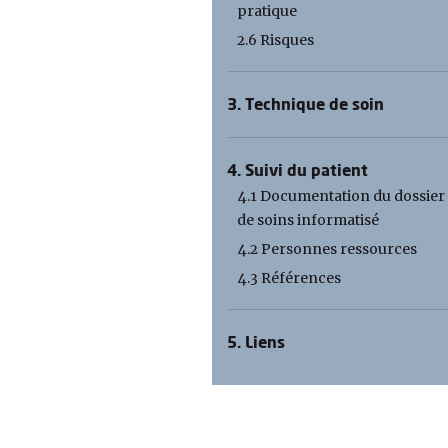
pratique
2.6 Risques
3. Technique de soin
4. Suivi du patient
4.1 Documentation du dossier
de soins informatisé
4.2 Personnes ressources
4.3 Références
5. Liens