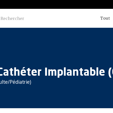
Tout
athéter Implantable (
lte/Pédiatrie)