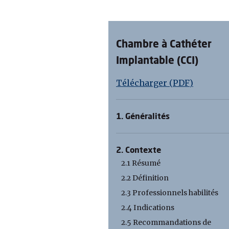
Chambre à Cathéter
Implantable (CCI)
Télécharger (PDF)
1. Généralités
2. Contexte
2.1 Résumé
2.2 Définition
2.3 Professionnels habilités
2.4 Indications
2.5 Recommandations de