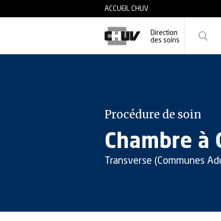
Skip to main content
ACCUEIL CHUV
Direction
des soins
Procédure de soin
Chambre à C
Transverse (Communes Adu