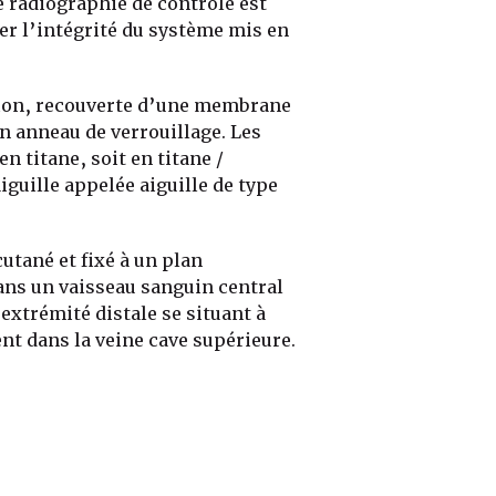
e radiographie de contrôle est
er l’intégrité du système mis en
tion, recouverte d’une membrane
un anneau de verrouillage. Les
n titane, soit en titane /
aiguille appelée aiguille de type
utané et fixé à un plan
dans un vaisseau sanguin central
 extrémité distale se situant à
ent dans la veine cave supérieure.