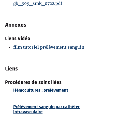
gb_505_smk_0722.pdf
Annexes
Liens vidéo
film tutoriel prélèvement sanguin
Liens
Procédures de soins liées
Hémocultures : prélèvement
Prélèvement sanguin par cathéter
intravasculaire