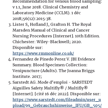
Recommendation for venous blood sampling:
v 1.1, June 2018. Clinical Chemistry and
Laboratory Medicine (CCLM). 1 déc
2018;56(12):2015‑38.
Lister S, Hofland J, Grafton H. The Royal
Marsden Manual of Clinical and Cancer
Nursing Procedures [Internet]. 10th Edition.
Chichester: Wiley-Blackwell; 2020.
Disponible sur:
https://www.rmmonline.co.uk/
Fernandez de Pinedo Perez V. JBI Evidence
Summary. Blood Specimen Collection:
Venipuncture (Adults). The Joanna Briggs
Institute. 2017;
Sarstedt AG. Mode d’emploi - SARSTEDT
Aiguilles Safety Multifly® / Multifly®
[Internet]. [cité 16 déc 2022]. Disponible sur:
https://www.sarstedt.com/fileadmin/user_u
pload/99_Gebrauchshinweise_IFU/GB_505/