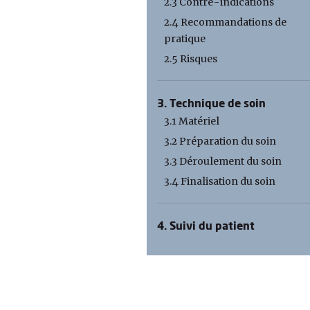
2.3 Contre-indications
2.4 Recommandations de
pratique
2.5 Risques
3. Technique de soin
3.1 Matériel
3.2 Préparation du soin
3.3 Déroulement du soin
3.4 Finalisation du soin
4. Suivi du patient