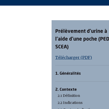
Prélèvement d'urine à
l'aide d'une poche (PED
SCEA)
Télécharger (PDF)
1. Généralités
2. Contexte
2.1 Définition
2.2 Indications