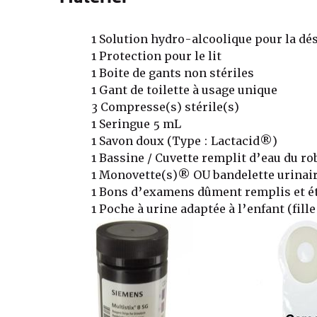
1 Solution hydro-alcoolique pour la dé
1 Protection pour le lit
1 Boite de gants non stériles
1 Gant de toilette à usage unique
3 Compresse(s) stérile(s)
1 Seringue 5 mL
1 Savon doux (Type : Lactacid®)
1 Bassine / Cuvette remplit d’eau du ro
1 Monovette(s)® OU bandelette urinai
1 Bons d’examens dûment remplis et ét
1 Poche à urine adaptée à l’enfant (fill