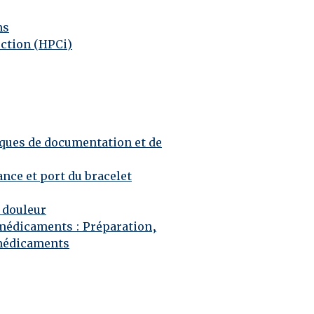
ns
ection (HPCi)
ques de documentation et de
ance et port du bracelet
 douleur
 médicaments
: Préparation,
 médicaments