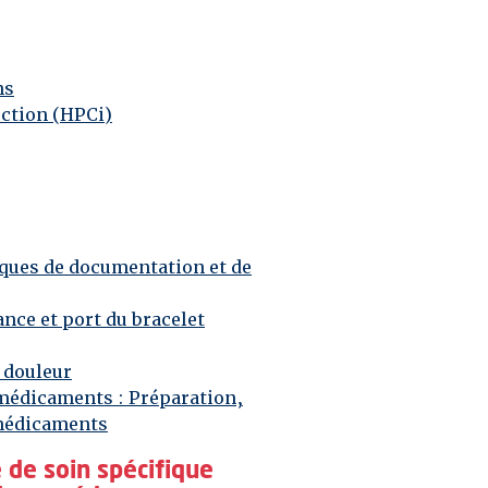
ns
ection (HPCi)
ques de documentation et de
ance et port du bracelet
 douleur
 médicaments
: Préparation,
 médicaments
 de soin spécifique